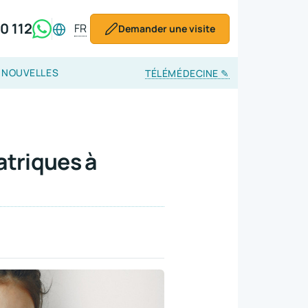
0 112
FR
Demander une visite
NOUVELLES
TÉLÉMÉDECINE
✎
atriques à