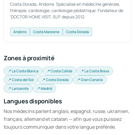
Costa Dorada, Andorre. Spécialisé en médecine générale,
thérapie, cardiologie, cardiologie pédiatrique. Fondateur de
'DOCTOR HOME VISIT, SLP' depuis 2012.
Аndorra
Costa Maresme
Costa Dorada
Zones à proximité
📍 La Costa Blanca
📍 Costa Cálida
📍 La Costa Brava
📍 Costa del Sol
📍 Costa Dorada
📍 Gran Canaria
📍 Lanzarote
📍 Madrid
Langues disponibles
Nos médecins parlent anglais, espagnol, russe, ukrainien,
français, allemand et catalan — afin que vous puissiez
toujours communiquer dans votre langue préférée.