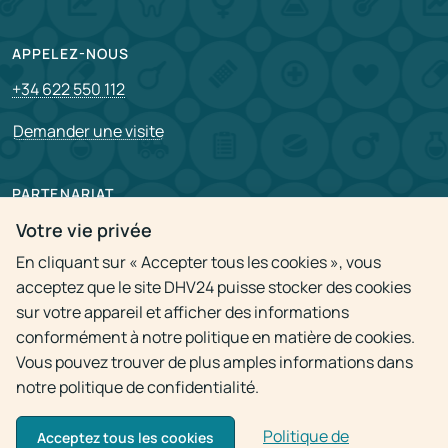
APPELEZ-NOUS
+34 622 550 112
Demander une visite
PARTENARIAT
Pour partenaire
Votre vie privée
En cliquant sur « Accepter tous les cookies », vous
Postes vacants
acceptez que le site DHV24 puisse stocker des cookies
sur votre appareil et afficher des informations
Politique de confidentialité
conformément à notre politique en matière de cookies.
Vous pouvez trouver de plus amples informations dans
notre politique de confidentialité.
Politique de
Acceptez tous les cookies
© 2009 - 2026
Visite à domicile du médecin 24h