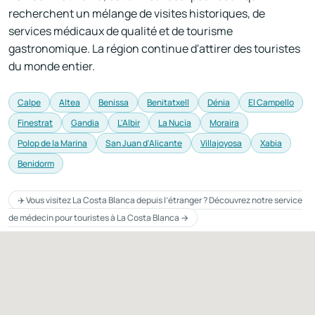
recherchent un mélange de visites historiques, de
services médicaux de qualité et de tourisme
gastronomique. La région continue d'attirer des touristes
du monde entier.
Calpe
Altea
Benissa
Benitatxell
Dénia
El Campello
Finestrat
Gandia
L'Albir
La Nucia
Moraira
Polop de la Marina
San Juan d'Alicante
Villajoyosa
Xabia
Benidorm
✈️ Vous visitez La Costa Blanca depuis l’étranger ? Découvrez notre service
de médecin pour touristes à La Costa Blanca →