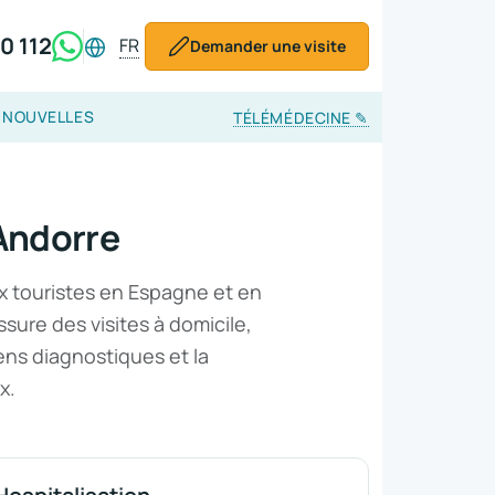
0 112
FR
Demander une visite
NOUVELLES
TÉLÉMÉDECINE
✎
Andorre
x touristes en Espagne et en
sure des visites à domicile,
ns diagnostiques et la
x.