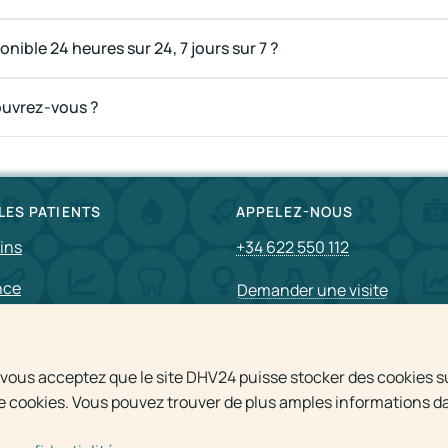
nible 24 heures sur 24, 7 jours sur 7 ?
ouvrez-vous ?
LES PATIENTS
APPELEZ-NOUS
ins
+34 622 550 112
nce
Demander une visite
aux
, vous acceptez que le site DHV24 puisse stocker des cookies su
 cookies. Vous pouvez trouver de plus amples informations dan
© 2009 - 2026
Visite à domic