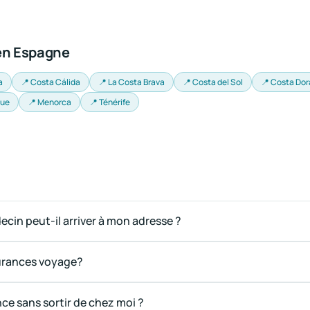
 en Espagne
a
📍 Costa Cálida
📍 La Costa Brava
📍 Costa del Sol
📍 Costa Do
que
📍 Menorca
📍 Ténérife
in peut-il arriver à mon adresse ?
surances voyage?
ce sans sortir de chez moi ?