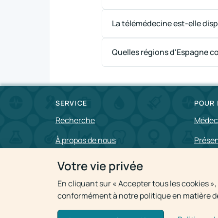
La télémédecine est-elle dispo
Quelles régions d'Espagne c
SERVICE
POUR 
Recherche
Médec
À propos de nous
Prése
Hôpit
Comment nous travaillons
Votre vie privée
Nouvelles
En cliquant sur « Accepter tous les cookies »
conformément à notre politique en matière de