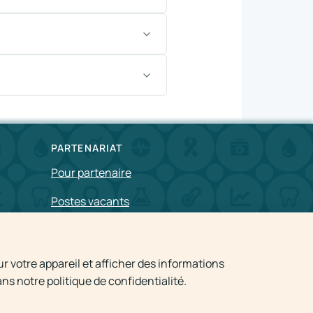
PARTENARIAT
Pour partenaire
Postes vacants
Politique de confidentialité
r votre appareil et afficher des informations
s notre politique de confidentialité.
ile du médecin 24h