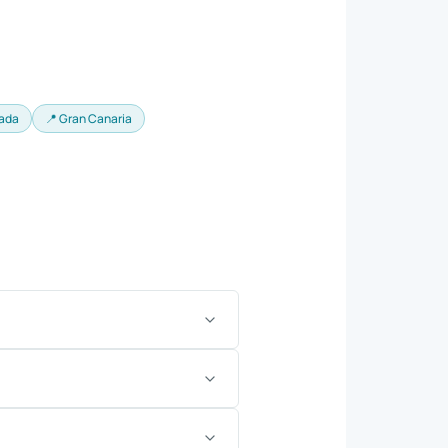
rada
📍 Gran Canaria