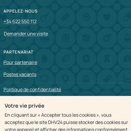
APPELEZ-NOUS
+34 622 550 112
Demander une visite
PARTENARIAT
Pour partenaire
Postes vacants
Politique de confidentialité
Votre vie privée
En cliquant sur « Accepter tous les cookies », vous
acceptez que le site DHV24 puisse stocker des cookies sur
© 2009 - 2026
Visite à domicile du médecin 24h
votre appareil et afficher des informations conformément
L&#39;utilisation de matériaux n&#39;est autorisée qu&#39;avec le lien