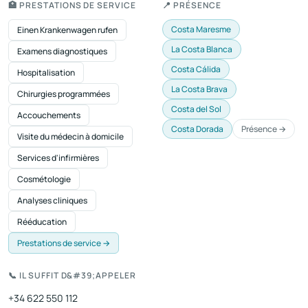
sécurisée
🏥 PRESTATIONS DE SERVICE
📍 PRÉSENCE
Costa Maresme
Einen Krankenwagen rufen
La Costa Blanca
Examens diagnostiques
Costa Cálida
Hospitalisation
La Costa Brava
Chirurgies programmées
Costa del Sol
Accouchements
Costa Dorada
Présence →
Visite du médecin à domicile
Services d'infirmières
Cosmétologie
Analyses cliniques
Rééducation
Prestations de service →
📞 IL SUFFIT D&#39;APPELER
+34 622 550 112