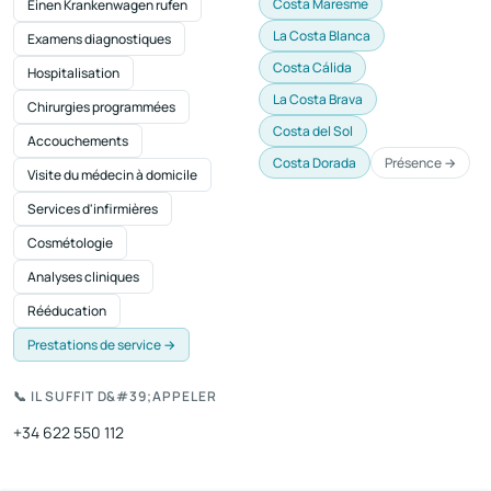
Costa Maresme
Einen Krankenwagen rufen
La Costa Blanca
Examens diagnostiques
Costa Cálida
Hospitalisation
La Costa Brava
Chirurgies programmées
Costa del Sol
Accouchements
Costa Dorada
Présence →
Visite du médecin à domicile
Services d'infirmières
Cosmétologie
Analyses cliniques
Rééducation
Prestations de service →
📞 IL SUFFIT D&#39;APPELER
+34 622 550 112