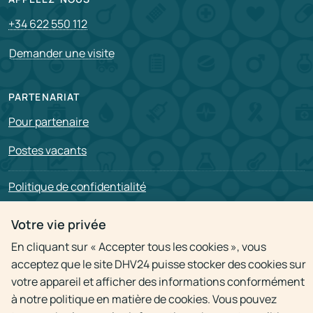
+34 622 550 112
Demander une visite
PARTENARIAT
Pour partenaire
Postes vacants
Politique de confidentialité
Votre vie privée
En cliquant sur « Accepter tous les cookies », vous
acceptez que le site DHV24 puisse stocker des cookies sur
© 2009 - 2026
Visite à domicile du médecin 24h
votre appareil et afficher des informations conformément
L&#39;utilisation de matériaux n&#39;est autorisée qu&#39;avec le lien
actif vers la source
à notre politique en matière de cookies. Vous pouvez