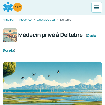
24/7
Principal
Présence
Costa Dorada
Deltebre
Médecin privé à Deltebre
(
Costa
Dorada
)